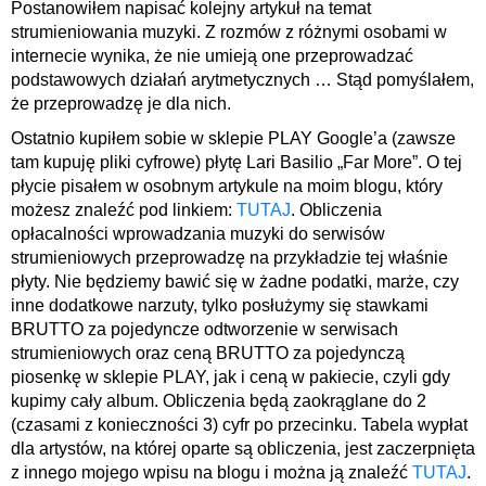
Postanowiłem napisać kolejny artykuł na temat
strumieniowania muzyki. Z rozmów z różnymi osobami w
internecie wynika, że nie umieją one przeprowadzać
podstawowych działań arytmetycznych … Stąd pomyślałem,
że przeprowadzę je dla nich.
Ostatnio kupiłem sobie w sklepie PLAY Google’a (zawsze
tam kupuję pliki cyfrowe) płytę Lari Basilio „Far More”. O tej
płycie pisałem w osobnym artykule na moim blogu, który
możesz znaleźć pod linkiem:
TUTAJ
. Obliczenia
opłacalności wprowadzania muzyki do serwisów
strumieniowych przeprowadzę na przykładzie tej właśnie
płyty. Nie będziemy bawić się w żadne podatki, marże, czy
inne dodatkowe narzuty, tylko posłużymy się stawkami
BRUTTO za pojedyncze odtworzenie w serwisach
strumieniowych oraz ceną BRUTTO za pojedynczą
piosenkę w sklepie PLAY, jak i ceną w pakiecie, czyli gdy
kupimy cały album. Obliczenia będą zaokrąglane do 2
(czasami z konieczności 3) cyfr po przecinku. Tabela wypłat
dla artystów, na której oparte są obliczenia, jest zaczerpnięta
z innego mojego wpisu na blogu i można ją znaleźć
TUTAJ
.