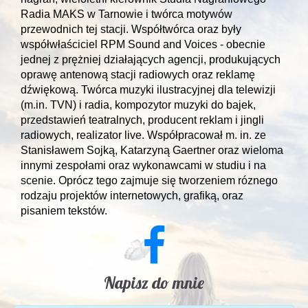
Radia MAKS w Tarnowie i twórca motywów
przewodnich tej stacji. Współtwórca oraz były
współwłaściciel RPM Sound and Voices - obecnie
jednej z prężniej działających agencji, produkujących
oprawę antenową stacji radiowych oraz reklamę
dźwiękową. Twórca muzyki ilustracyjnej dla telewizji
(m.in. TVN) i radia, kompozytor muzyki do bajek,
przedstawień teatralnych, producent reklam i jingli
radiowych, realizator live. Współpracował m. in. ze
Stanisławem Sojką, Katarzyną Gaertner oraz wieloma
innymi zespołami oraz wykonawcami w studiu i na
scenie. Oprócz tego zajmuje się tworzeniem róznego
rodzaju projektów internetowych, grafiką, oraz
pisaniem tekstów.
Napisz do mnie