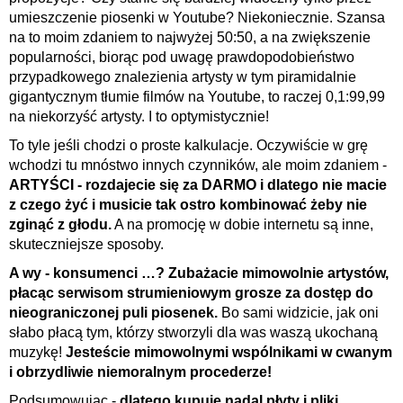
umieszczenie piosenki w Youtube? Niekoniecznie. Szansa
na to moim zdaniem to najwyżej 50:50, a na zwiększenie
popularności, biorąc pod uwagę prawdopodobieństwo
przypadkowego znalezienia artysty w tym piramidalnie
gigantycznym tłumie filmów na Youtube, to raczej 0,1:99,99
na niekorzyść artysty. I to optymistycznie!
To tyle jeśli chodzi o proste kalkulacje. Oczywiście w grę
wchodzi tu mnóstwo innych czynników, ale moim zdaniem -
ARTYŚCI - rozdajecie się za DARMO i dlatego nie macie
z czego żyć i musicie tak ostro kombinować żeby nie
zginąć z głodu.
A na promocję w dobie internetu są inne,
skuteczniejsze sposoby.
A wy - konsumenci …? Zubażacie mimowolnie artystów,
płacąc serwisom strumieniowym grosze za dostęp do
nieograniczonej puli piosenek.
Bo sami widzicie, jak oni
słabo płacą tym, którzy stworzyli dla was waszą ukochaną
muzykę!
Jesteście mimowolnymi wspólnikami w cwanym
i obrzydliwie niemoralnym procederze!
Podsumowując -
dlatego kupuję nadal płyty i pliki