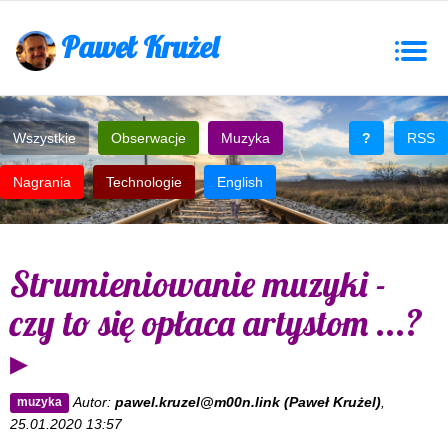
Paweł Krużel
Togg
navig
Wszystkie
Obserwacje
Muzyka
?
RSS
Nagrania
Technologie
English
Strumieniowanie muzyki -
czy to się opłaca artystom ...?
▸
Autor:
pawel.kruzel@m00n.link (Paweł Krużel)
,
muzyka
25.01.2020 13:57