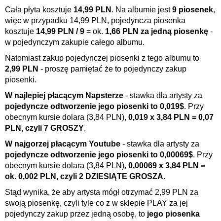
Cała płyta kosztuje
14,99 PLN
. Na albumie jest
9 piosenek
,
więc w przypadku 14,99 PLN, pojedyncza piosenka
kosztuje
14,99 PLN / 9
= ok.
1,66 PLN za jedną piosenkę
-
w pojedynczym zakupie całego albumu.
Natomiast zakup pojedynczej piosenki z tego albumu to
2,99 PLN
- proszę pamiętać że to pojedynczy zakup
piosenki.
W najlepiej płacącym Napsterze
- stawka dla artysty za
pojedyncze odtworzenie jego piosenki to 0,019$
. Przy
obecnym kursie dolara (3,84 PLN),
0,019 x 3,84 PLN = 0,07
PLN, czyli 7 GROSZY
.
W najgorzej płacącym Youtube
- stawka dla artysty za
pojedyncze odtworzenie jego piosenki to 0,00069$
. Przy
obecnym kursie dolara (3,84 PLN),
0,00069 x 3,84 PLN =
ok. 0,002 PLN, czyli 2 DZIESIĄTE GROSZA.
Stąd wynika, że aby artysta mógł otrzymać 2,99 PLN za
swoją piosenkę, czyli tyle co z w sklepie PLAY za jej
pojedynczy zakup przez jedną osobę, to
jego piosenka