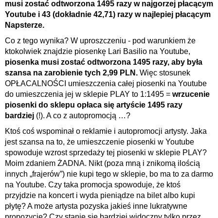
musi zostać odtworzona 1495 razy w najgorzej płacącym
Youtube i 43 (dokładnie 42,71) razy w najlepiej płacącym
Napsterze.
Co z tego wynika? W uproszczeniu - pod warunkiem że
ktokolwiek znajdzie piosenkę Lari Basilio na Youtube,
piosenka musi zostać odtworzona 1495 razy, aby była
szansa na zarobienie tych 2,99 PLN.
Więc stosunek
OPŁACALNOŚCI umieszczenia całej piosenki na Youtube
do umieszczenia jej w sklepie PLAY to 1:1495 =
wrzucenie
piosenki do sklepu opłaca się artyście 1495 razy
bardziej
(!). A co z autopromocją …?
Ktoś coś wspominał o reklamie i autopromocji artysty. Jaka
jest szansa na to, że umieszczenie piosenki w Youtube
spowoduje wzrost sprzedaży tej piosenki w sklepie PLAY?
Moim zdaniem ŻADNA. Nikt (poza mną i znikomą ilością
innych „frajerów”) nie kupi tego w sklepie, bo ma to za darmo
na Youtube. Czy taka promocja spowoduje, że ktoś
przyjdzie na koncert i wyda pieniądze na bilet albo kupi
płytę? A może artysta pozyska jakieś inne lukratywne
propozycje? Czy stanie się bardziej widoczny tylko przez