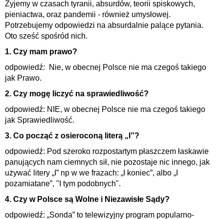
Żyjemy w czasach tyranii, absurdów, teorii spiskowych,
pieniactwa, oraz pandemii - również umysłowej.
Potrzebujemy odpowiedzi na absurdalnie palące pytania.
Oto sześć spośród nich.
1. Czy mam prawo?
odpowiedź: Nie, w obecnej Polsce nie ma czegoś takiego
jak Prawo.
2. Czy mogę liczyć na sprawiedliwość?
odpowiedź: NIE, w obecnej Polsce nie ma czegoś takiego
jak Sprawiedliwość.
3. Co począć z osieroconą literą „I”?
odpowiedź: Pod szeroko rozpostartym płaszczem łaskawie
panujących nam ciemnych sił, nie pozostaje nic innego, jak
używać litery „I” np w we frazach: „I koniec”, albo „I
pozamiatane”, "I tym podobnych".
4. Czy w Polsce są Wolne i Niezawisłe Sądy?
odpowiedź: „Sonda” to telewizyjny program popularno-