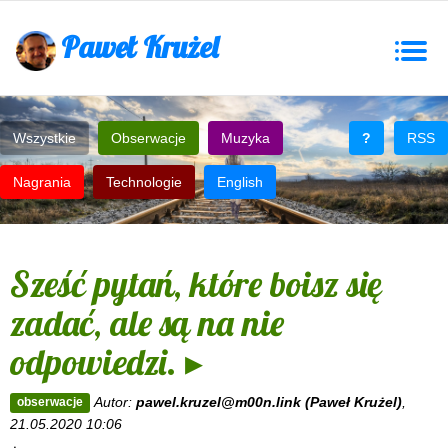
Paweł Krużel
Togg
navig
Wszystkie
Obserwacje
Muzyka
?
RSS
Nagrania
Technologie
English
Sześć pytań, które boisz się
zadać, ale są na nie
odpowiedzi. ▸
Autor:
pawel.kruzel@m00n.link (Paweł Krużel)
,
obserwacje
21.05.2020 10:06