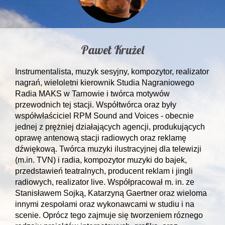
Paweł Krużel
Instrumentalista, muzyk sesyjny, kompozytor, realizator
nagrań, wieloletni kierownik Studia Nagraniowego
Radia MAKS w Tarnowie i twórca motywów
przewodnich tej stacji. Współtwórca oraz były
współwłaściciel RPM Sound and Voices - obecnie
jednej z prężniej działających agencji, produkujących
oprawę antenową stacji radiowych oraz reklamę
dźwiękową. Twórca muzyki ilustracyjnej dla telewizji
(m.in. TVN) i radia, kompozytor muzyki do bajek,
przedstawień teatralnych, producent reklam i jingli
radiowych, realizator live. Współpracował m. in. ze
Stanisławem Sojką, Katarzyną Gaertner oraz wieloma
innymi zespołami oraz wykonawcami w studiu i na
scenie. Oprócz tego zajmuje się tworzeniem róznego