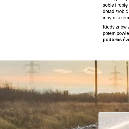
sobie i robi
dotąd zrobić
innym razem.
Kiedy znów z
potem powie
podbiłeś ś