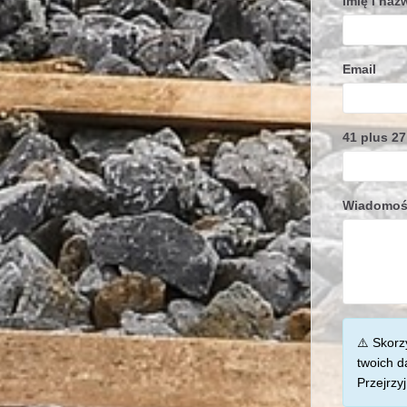
Imię i naz
Email
41 plus 27
Wiadomo
⚠️ Skorz
twoich d
Przejrzy