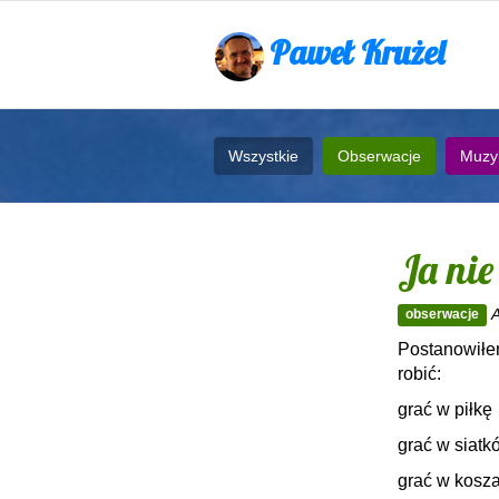
Paweł Krużel
Wszystkie
Obserwacje
Muzy
Ja nie
obserwacje
Postanowiłem
robić:
grać w piłkę
grać w siat
grać w kosz