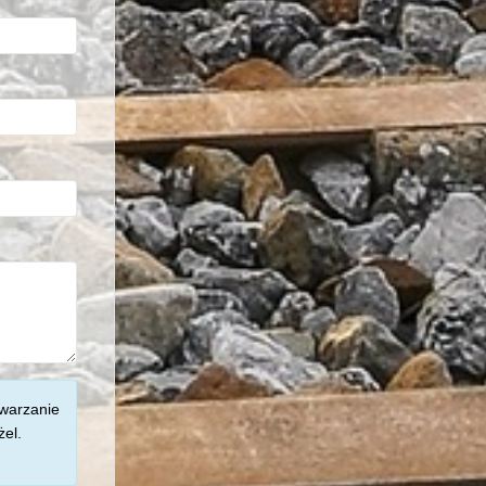
twarzanie
el.