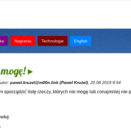
ka
Nagrania
Technologie
English
 mogę! ▸
Autor:
pawel.kruzel@m00n.link (Paweł Krużel)
, 20.08.2019 8:54
 sporządzić listę rzeczy, których nie mogę lub conajmniej nie
kówkę
a