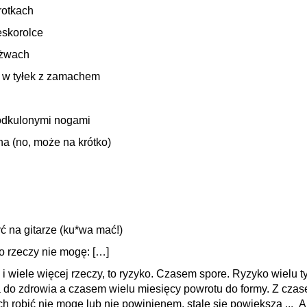
rotkach
eskorolce
yżwach
 w tyłek z zamachem
podkulonymi nogami
na (no, może na krótko)
ć na gitarze (ku*wa mać!)
o rzeczy nie mogę: […]
 i wiele więcej rzeczy, to ryzyko. Czasem spore. Ryzyko wielu t
do zdrowia a czasem wielu miesięcy powrotu do formy. Z czase
ych robić nie mogę lub nie powinienem, stale się powiększa ... A