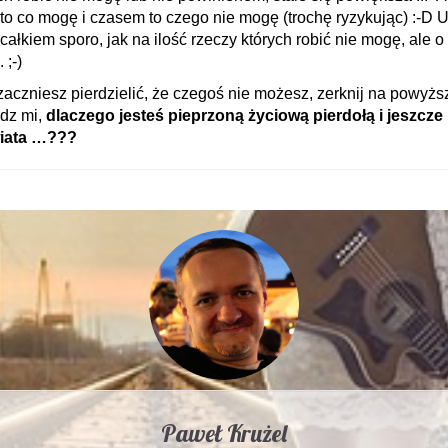
ę to co mogę i czasem to czego nie mogę (trochę ryzykując) :-D U
 całkiem sporo, jak na ilość rzeczy których robić nie mogę, ale 
 ;-)
aczniesz pierdzielić, że czegoś nie możesz, zerknij na powyższą
dz mi,
dlaczego jesteś pieprzoną życiową pierdołą i jeszcze 
wiata …???
Paweł Krużel