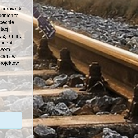
 kierownik
dnich tej
obecnie
tacji
zji (m.in.
ducent
ławem
wcami w
projektów