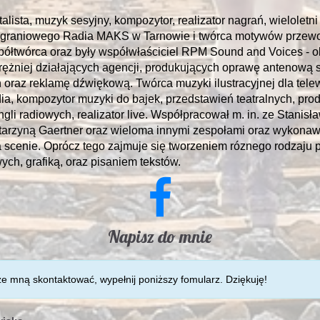
alista, muzyk sesyjny, kompozytor, realizator nagrań, wieloletni
graniowego Radia MAKS w Tarnowie i twórca motywów przewo
spółtwórca oraz były współwłaściciel RPM Sound and Voices - 
prężniej działających agencji, produkujących oprawę antenową s
 oraz reklamę dźwiękową. Twórca muzyki ilustracyjnej dla telewi
dia, kompozytor muzyki do bajek, przedstawień teatralnych, pro
ingli radiowych, realizator live. Współpracował m. in. ze Stanis
tarzyną Gaertner oraz wieloma innymi zespołami oraz wykona
na scenie. Oprócz tego zajmuje się tworzeniem róznego rodzaju 
ych, grafiką, oraz pisaniem tekstów.
Napisz do mnie
ze mną skontaktować, wypełnij poniższy fomularz. Dziękuję!