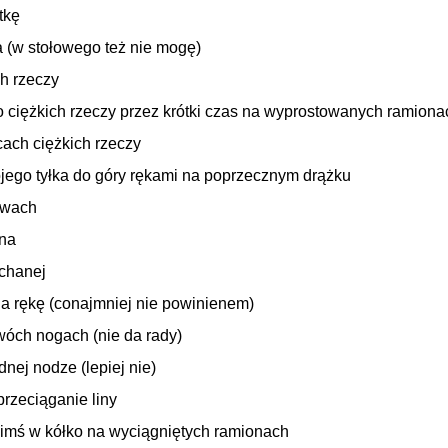
tkę
a (w stołowego też nie mogę)
ch rzeczy
o ciężkich rzeczy przez krótki czas na wyprostowanych ramiona
cach ciężkich rzeczy
jego tyłka do góry rękami na poprzecznym drążku
ewach
ana
chanej
na rękę (conajmniej nie powinienem)
óch nogach (nie da rady)
dnej nodze (lepiej nie)
przeciąganie liny
 kimś w kółko na wyciągniętych ramionach