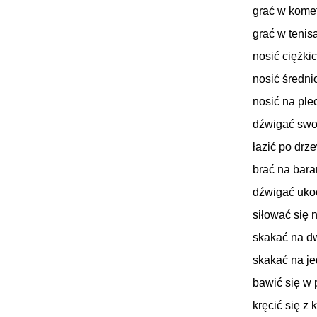
grać w kome
grać w tenis
nosić ciężki
nosić średni
nosić na ple
dźwigać swo
łazić po drz
brać na bar
dźwigać uko
siłować się 
skakać na dw
skakać na je
bawić się w 
kręcić się z