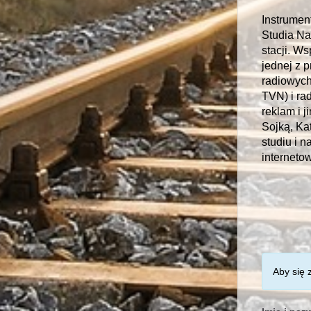
Instrument
Studia Na
stacji. W
jednej z 
radiowych
TVN) i ra
reklam i j
Sojką, Ka
studiu i 
internetow
Aby się 