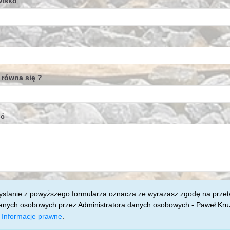
wisko
 równa się ?
ść
ystanie z powyższego formularza oznacza że wyrażasz zgodę na prze
anych osobowych przez Administratora danych osobowych - Paweł Kruż
j
Informacje prawne
.