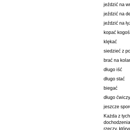
jeździć na w
jeździć na d
jeździć na ł
kopać kogoś
klękać
siedzieć z 
brać na kola
długo iść
długo stać
biegać
długo ćwiczy
jeszcze spor
Każda z tych
dochodzenia 
rzeczy, któr