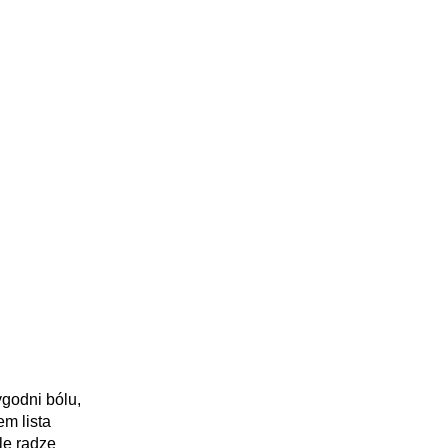
ygodni bólu,
m lista
le radzę