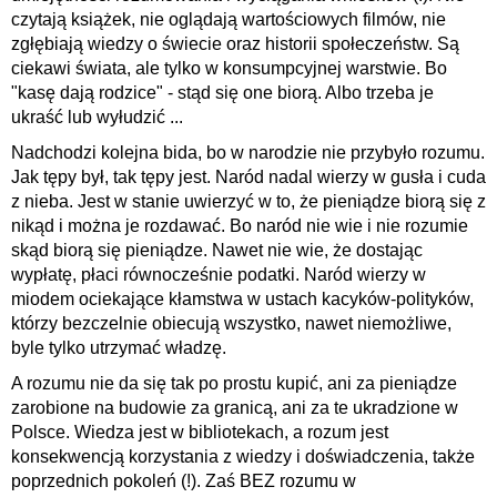
czytają książek, nie oglądają wartościowych filmów, nie
zgłębiają wiedzy o świecie oraz historii społeczeństw. Są
ciekawi świata, ale tylko w konsumpcyjnej warstwie. Bo
"kasę dają rodzice" - stąd się one biorą. Albo trzeba je
ukraść lub wyłudzić ...
Nadchodzi kolejna bida, bo w narodzie nie przybyło rozumu.
Jak tępy był, tak tępy jest. Naród nadal wierzy w gusła i cuda
z nieba. Jest w stanie uwierzyć w to, że pieniądze biorą się z
nikąd i można je rozdawać. Bo naród nie wie i nie rozumie
skąd biorą się pieniądze. Nawet nie wie, że dostając
wypłatę, płaci równocześnie podatki. Naród wierzy w
miodem ociekające kłamstwa w ustach kacyków-polityków,
którzy bezczelnie obiecują wszystko, nawet niemożliwe,
byle tylko utrzymać władzę.
A rozumu nie da się tak po prostu kupić, ani za pieniądze
zarobione na budowie za granicą, ani za te ukradzione w
Polsce. Wiedza jest w bibliotekach, a rozum jest
konsekwencją korzystania z wiedzy i doświadczenia, także
poprzednich pokoleń (!). Zaś BEZ rozumu w