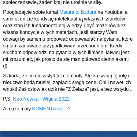
społeczeństwie, żaden kraj nie urośnie w siłę.
Pooglądajcie sobie kanał
Matura to Bzdura
na Youtube, a
sami ocenicie kondycję intelektualną własnych ziomków
oraz stan ich fundamentalnej wiedzy. I być może również
własną kondycję w tych materiach, jeśli starczy Wam
odwagi by samemu próbować odpowiadać na pytania, które
są tam zadawane przypadkowym przechodniom. Kiedy
słucham odpowiedzi na pytania w tych filmach, łatwiej jest
mi zrozumieć, jak prosto da się manipulować ciemniakami
(!).
Szkoda, że im nie wstyd tej ciemnoty. Ale za swoją tępotę i
nieuctwo będą musieli zapłacić srogą cenę. Oni i nawet ich
wnuki! Zaś człowiek dziś nie "Z Żelaza" jest, a bez wstydu ...
P.S.
Neo Nówka - Wigilia 2022
A może mały
KOMENTARZ
...?