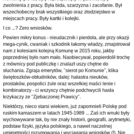
zwolnienia z pracy. Była bida, szarzyzna i zacofanie. Był
wszechobecny brak wszystkiego oraz złodziejstwo w
miejscach pracy. Były kartki i kolejki.
I co ...? Zero wniosków.
Pewien mikry konus - nieudacznik i pierdoła, ale przy okazji
mega-cynik, cwaniak i szkodnik łakomy władzy, zmajstrował
nam z kolesiami kolejną Komunę w 2015 roku, jakby
poprzedniej było nam mało. Naobiecywał, popierdolił trochę
z mównicy pod publiczkę i znalazł uszy chętne do
słuchania. Zgraja emerytów, "sierot po Komunie", klika
świętoszków-obłudników, dalej: hałastra nieuków,
prostaków, pospolici żule oraz wszelkiej maści lenie i
kombinatorzy - ci wszyscy chętnie podchwycili hasła
krzykaczy ze "Zjebaczonej Prawicy".
Niektórzy, nieco starsi wiekiem, już zapomnieli Polskę pod
ruskim kamaszem w latach 1945-1989 ... Zaś ich wnuki były
wychowywane tak, by nie znały historii, geografii, arytmetyki,
podstaw fizyki, języka polskiego, a nawet naczelnej
umiejętności rozumowania i wyciągania wniosków (!). Nie