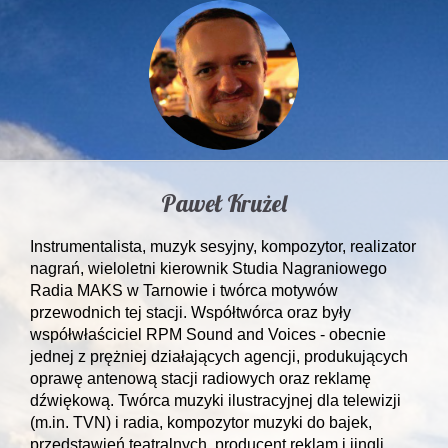
Paweł Krużel
Instrumentalista, muzyk sesyjny, kompozytor, realizator
nagrań, wieloletni kierownik Studia Nagraniowego
Radia MAKS w Tarnowie i twórca motywów
przewodnich tej stacji. Współtwórca oraz były
współwłaściciel RPM Sound and Voices - obecnie
jednej z prężniej działających agencji, produkujących
oprawę antenową stacji radiowych oraz reklamę
dźwiękową. Twórca muzyki ilustracyjnej dla telewizji
(m.in. TVN) i radia, kompozytor muzyki do bajek,
przedstawień teatralnych, producent reklam i jingli