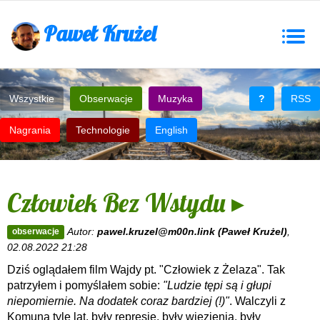
Paweł Krużel
Togg
navig
Wszystkie
Obserwacje
Muzyka
?
RSS
Nagrania
Technologie
English
Człowiek Bez Wstydu ▸
Autor:
pawel.kruzel@m00n.link (Paweł Krużel)
,
obserwacje
02.08.2022 21:28
Dziś oglądałem film Wajdy pt. "Człowiek z Żelaza". Tak
patrzyłem i pomyślałem sobie:
"Ludzie tępi są i głupi
niepomiernie. Na dodatek coraz bardziej (!)"
. Walczyli z
Komuną tyle lat, były represje, były więzienia, były