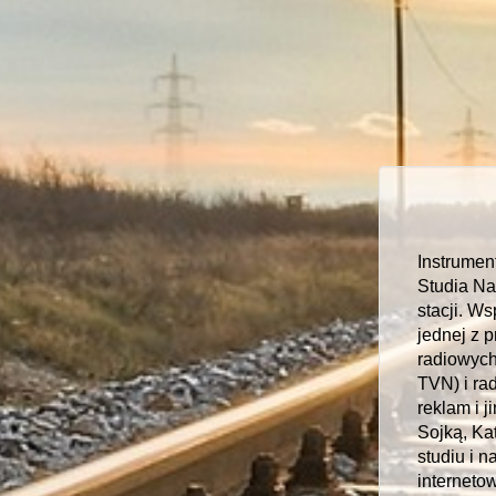
Instrument
Studia Na
stacji. W
jednej z 
radiowych
TVN) i ra
reklam i j
Sojką, Ka
studiu i 
internetow