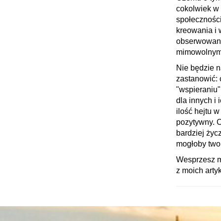
cokolwiek w 
społecznościo
kreowania i 
obserwowany
mimowolnymi
Nie będzie 
zastanowić: 
"wspieraniu"
dla innych i
ilość hejtu w
pozytywny. C
bardziej życ
mogłoby twor
Wesprzesz mn
z moich art