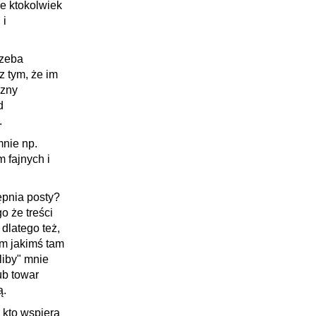
że ktokolwiek
 i
rzeba
z tym, że im
czny
d
.
mnie np.
 fajnych i
ępnia posty?
o że treści
dlatego też,
em jakimś tam
liby" mnie
ub towar
ą.
 kto wspiera