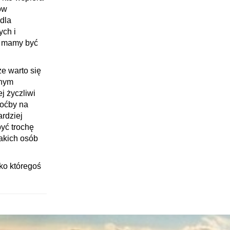
ów
 dla
ych i
y mamy być
e warto się
lnym
j życzliwi
hoćby na
ardziej
yć trochę
takich osób
ko któregoś