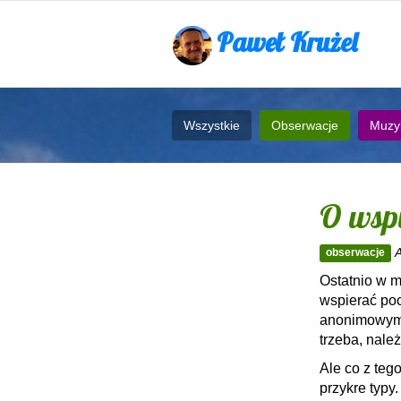
Paweł Krużel
Wszystkie
Obserwacje
Muzy
O wspi
obserwacje
Ostatnio w 
wspierać poc
anonimowym 
trzeba, należy
Ale co z teg
przykre typy.