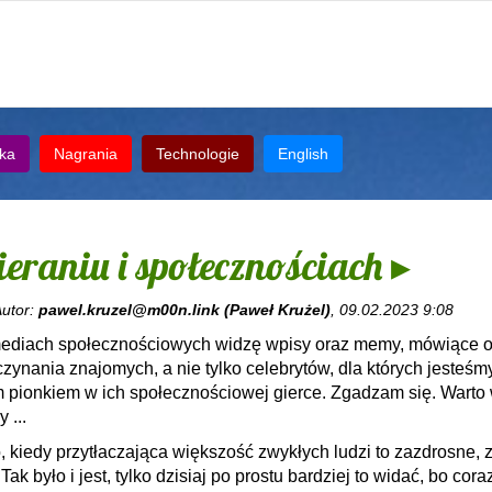
ka
Nagrania
Technologie
English
eraniu i społecznościach ▸
Autor:
pawel.kruzel@m00n.link (Paweł Krużel)
, 09.02.2023 9:08
mediach społecznościowych widzę wpisy oraz memy, mówiące o
zynania znajomych, a nie tylko celebrytów, dla których jesteśmy
pionkiem w ich społecznościowej gierce. Zgadzam się. Warto 
 ...
o, kiedy przytłaczająca większość zwykłych ludzi to zazdrosne, 
 Tak było i jest, tylko dzisiaj po prostu bardziej to widać, bo cora