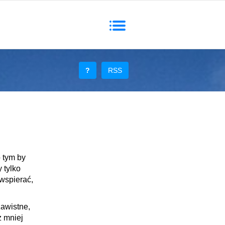
Toggle
navigation
?
RSS
 tym by
 tylko
wspierać,
zawistne,
z mniej