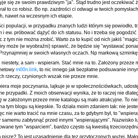
yje się ze swoim prawdziwym "ja". Stąd trudno jest oczekiwać 
rał to co robisz. Bo np. zazdrości ci odwagi w twoich pomysłach
h, nawet na wczesnym ich etapie.
i populacji, w przypadku znanych ludzi którym się powiodło, t
m i ew. próbować dążyć do ich statusu. No i trzeba się pogodzić 
ic z tym nie można zrobić. Warto za to kupić od nich jakiś "magi
tóry może (w wyobraźni) sprawić, że będzie się "wystawać pona
. Przynajmniej w swoich własnych oczach. Np markową szminkę
, niestety, a sam - wspieram. Stać mnie na to. Założony przeze 
rnetowy
m00n.link
, to nic innego jak bezpłatne podsuwanie innym
h rzeczy, czynionych wszak nie przeze mnie.
iera moje poczynania, lajkuje je w społecznościówkach, udost
ne przypadki. Z moich obserwacji wynika, że to raczej nie dlateg
ę w założonym przeze mnie katalogu są mało atrakcyjne. To nie 
 na tym blogu są kiepskie. To działa moim zdaniem tak: nie jest
ęc nie warto tracić na mnie czasu, za to gdybym był, to "wspiera
by samemu zabłysnąć przed innymi "wspierającymi". Nazwisko l
towane tym "wsparciem", bardzo często są kwestią trzeciorzędn
piszę? To jest uzasadnienie dla tez przytoczonych wyżej. Mało