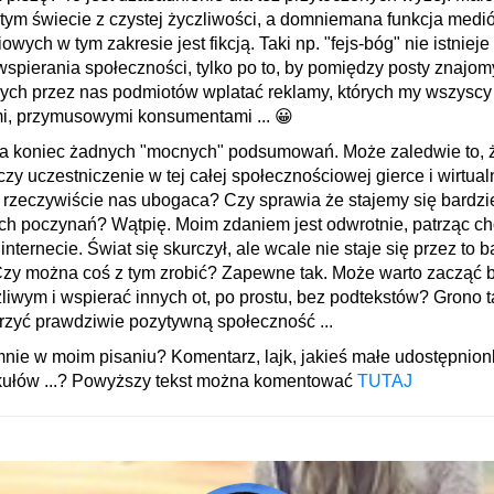
tym świecie z czystej życzliwości, a domniemana funkcja medi
wych w tym zakresie jest fikcją. Taki np. "fejs-bóg" nie istnieje
wspierania społeczności, tylko po to, by pomiędzy posty znajom
ch przez nas podmiotów wplatać reklamy, których my wszysc
, przymusowymi konsumentami ... 😀
na koniec żadnych "mocnych" podsumowań. Może zaledwie to, ż
czy uczestniczenie w tej całej społecznościowej gierce i wirtua
 rzeczywiście nas ubogaca? Czy sprawia że stajemy się bardzie
 ich poczynań? Wątpię. Moim zdaniem jest odwrotnie, patrząc c
 internecie. Świat się skurczył, ale wcale nie staje się przez to b
zy można coś z tym zrobić? Zapewne tak. Może warto zacząć b
zliwym i wspierać innych ot, po prostu, bez podtekstów? Grono 
zyć prawdziwie pozytywną społeczność ...
ie w moim pisaniu? Komentarz, lajk, jakieś małe udostępnion
ykułów ...? Powyższy tekst można komentować
TUTAJ