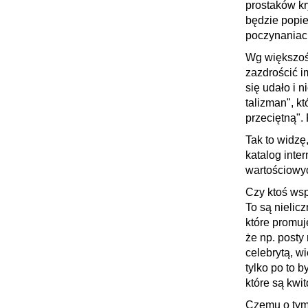
prostaków kr
będzie popie
poczynaniac
Wg większośc
zazdrościć i
się udało i n
talizman", k
przeciętną"
Tak to widzę
katalog inte
wartościowyc
Czy ktoś wsp
To są nielicz
które promuj
że np. posty
celebrytą, wi
tylko po to 
które są kwi
Czemu o tym 