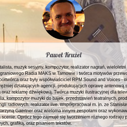
Paweł Krużel
alista, muzyk sesyjny, kompozytor, realizator nagrań, wieloletni
graniowego Radia MAKS w Tarnowie i twórca motywów przewo
spółtwórca oraz były współwłaściciel RPM Sound and Voices - 
prężniej działających agencji, produkujących oprawę antenową s
 oraz reklamę dźwiękową. Twórca muzyki ilustracyjnej dla telewi
dia, kompozytor muzyki do bajek, przedstawień teatralnych, pro
ingli radiowych, realizator live. Współpracował m. in. ze Stanis
tarzyną Gaertner oraz wieloma innymi zespołami oraz wykona
na scenie. Oprócz tego zajmuje się tworzeniem róznego rodzaju 
ych, grafiką, oraz pisaniem tekstów.