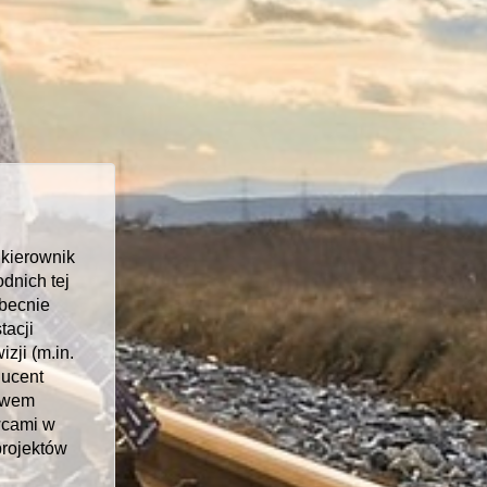
 kierownik
dnich tej
obecnie
tacji
zji (m.in.
ducent
ławem
wcami w
projektów